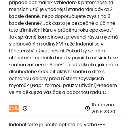
případě optimální? Vzhledem k přítomnosti tří
menších uzlů je vhodnější standardní dávka 2
kapsle denně, nebo doporučujete zvýšit na 3
kapsle denně? Jak často je bezpečné a účinné
tuto tříměsíční kúru v průběhu roku opakovat?
Jak správně kombinovat prevenci růstu myomů
s plánováním rodiny? Vím, že Indonal se v
těhotenství užívat nesmí. Pokud by se nám
otěhotnění nedařilo hned v prvních měsících, se
snahou začneme 6 měsíců od zákroku, jak mám
dlouhodobě skloubit aktivní snahu o dítě s
ochranou dělohy před růstem zbývajících
myomů? (Např. formou pauz v užívání)?Předem
velmi děkuji za váš čas a odbornou radu. D.
15. června
Zpět
1
2026 23:20
Indonal forte je určite optimálna voľba---