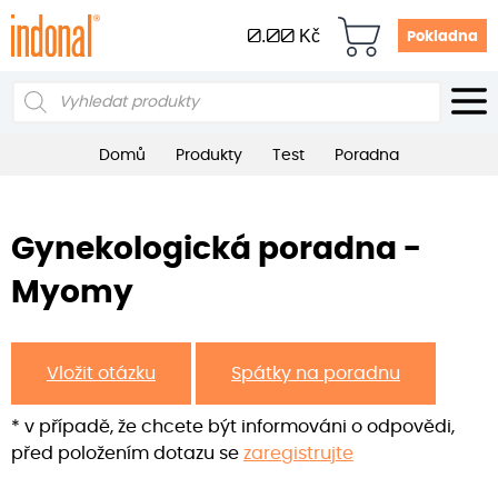
0.00
Kč
Pokladna
Products
search
Domů
Produkty
Test
Poradna
Gynekologická poradna -
Myomy
Vložit otázku
Spátky na poradnu
* v případě, že chcete být informováni o odpovědi,
před položením dotazu se
zaregistrujte