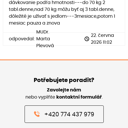
dávkovanie podľa hmotnosti---do 70 kg 2
tabl.denne,nad 70 kg môžu byť aj 3 tabl.denne,
dôležité je užívať s jedlom---3mesiace,potom 1
mesiac pauza a znova
MUDr.
22. června
odpovedal:
Marta
2026 11:02
Plevová
Potřebujete poradit?
Zavolejte nám
nebo vyplňte
kontaktní formulář
.
+420 774 437 979