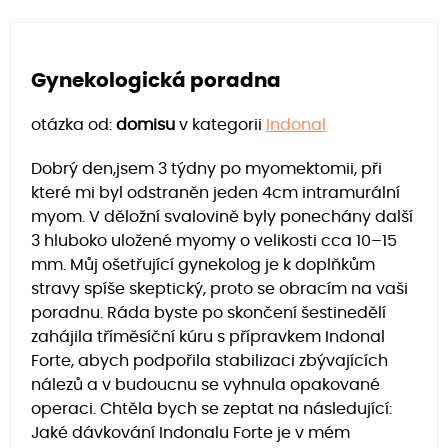
Gynekologická poradna
otázka od:
domisu
v kategorii
Indonal
Dobrý den,jsem 3 týdny po myomektomii, při
které mi byl odstraněn jeden 4cm intramurální
myom. V děložní svalovině byly ponechány další
3 hluboko uložené myomy o velikosti cca 10–15
mm. Můj ošetřující gynekolog je k doplňkům
stravy spíše skeptický, proto se obracím na vaši
poradnu. Ráda byste po skončení šestinedělí
zahájila tříměsíční kúru s přípravkem Indonal
Forte, abych podpořila stabilizaci zbývajících
nálezů a v budoucnu se vyhnula opakované
operaci. Chtěla bych se zeptat na následující:
Jaké dávkování Indonalu Forte je v mém