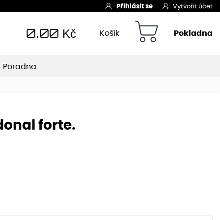
Přihlásit se
Vytvořit účet
0.00
Kč
Košík
Pokladna
Poradna
onal forte.