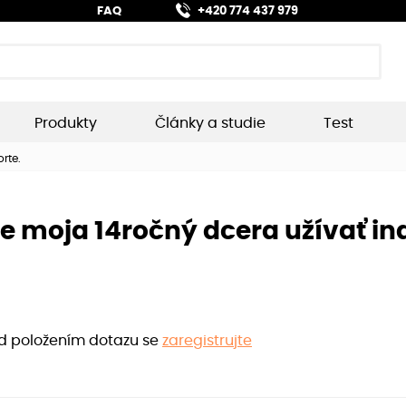
FAQ
+420 774 437 979
Produkty
Články a studie
Test
rte.
 moja 14ročný dcera užívať ind
ed položením dotazu se
zaregistrujte