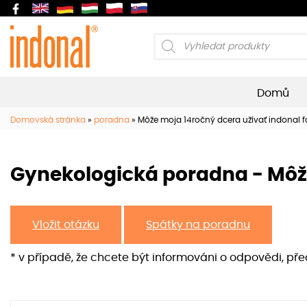
Products
search
Domů
Domovská stránka
»
poradna
»
Môže moja 14ročný dcera užívať indonal fo
Gynekologická poradna - Môže
Vložit otázku
Spátky na poradnu
* v případě, že chcete být informováni o odpovědi, př