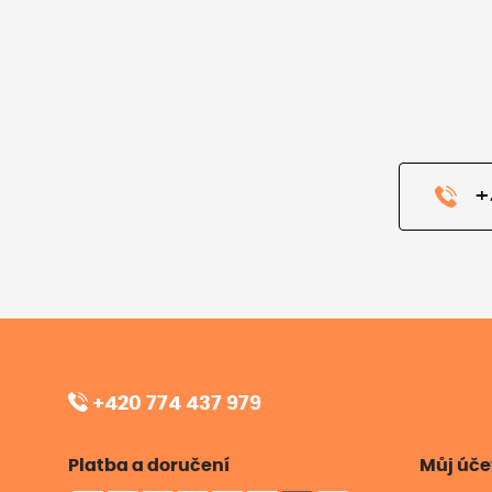
+
+420 774 437 979
Platba a doručení
Můj úče