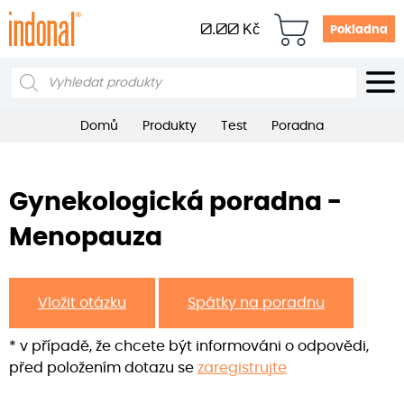
0.00
Kč
Pokladna
Products
search
Domů
Produkty
Test
Poradna
Gynekologická poradna -
Menopauza
Vložit otázku
Spátky na poradnu
* v případě, že chcete být informováni o odpovědi,
před položením dotazu se
zaregistrujte