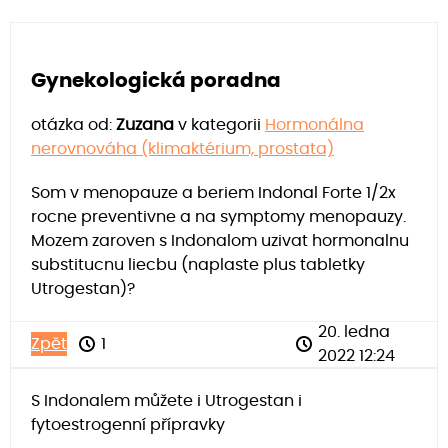
Gynekologická poradna
otázka od:
Zuzana
v kategorii
Hormonálna
nerovnováha (klimaktérium, prostata)
Som v menopauze a beriem Indonal Forte 1/2x
rocne preventivne a na symptomy menopauzy.
Mozem zaroven s Indonalom uzivat hormonalnu
substitucnu liecbu (naplaste plus tabletky
Utrogestan)?
20. ledna
Zpět
1
2022 12:24
S Indonalem můžete i Utrogestan i
fytoestrogenní přípravky