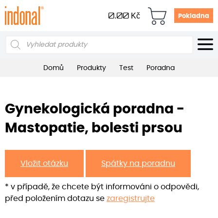
0.00
Kč
Pokladna
Products
search
Domů
Produkty
Test
Poradna
Gynekologická poradna -
Mastopatie, bolesti prsou
Vložit otázku
Spátky na poradnu
* v případě, že chcete být informováni o odpovědi,
před položením dotazu se
zaregistrujte