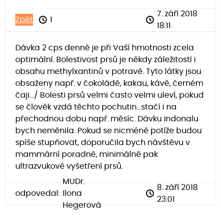
7. září 2018
Zpět
1
18:11
Dávka 2 cps denně je při Vaší hmotnosti zcela
optimální. Bolestivost prsů je někdy záležitostí i
obsahu methylxantinů v potravě. Tyto látky jsou
obsaženy např. v čokoládě, kakau, kávě, černém
čaji.../ Bolesti prsů velmi často velmi uleví, pokud
se člověk vzdá těchto pochutin...stačí i na
přechodnou dobu např. měsíc. Dávku Indonalu
bych neměnila. Pokud se nicméně potíže budou
spíše stupňovat, doporučila bych návštěvu v
mammární poradně, minimálně pak
ultrazvukové vyšetření prsů.
MUDr.
8. září 2018
odpovedal:
Ilona
23:01
Hegerová