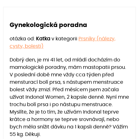
Gynekologická poradna
otázka od:
Katka
v kategorii
Prsníky (nálezy,
cysty, bolesti)
Dobrý den, je mi 41 let, od mládí docházím do
mamologické poradny, mám mastopatii prsou.
V poslední době mne vždy cca týden před
mensturací bolí prsa, s nástupem menstruace
bolest vždy zmizí. Před měsícem jsem začala
užívat Indonal Women, 2 kapsle denně. Nyní mne
trochu bolí prsa i po nástupu menstruace.
Myslíte, že je to tím, že užívám Indonal teprve
krátce a hormony se teprve srovnávají, nebo
bych měla snížit dávku na 1 kapsli denně? Vážím
55 kg. Děkuji.