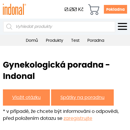
0.00
Kč
Pokladna
Products
search
Domů
Produkty
Test
Poradna
Gynekologická poradna -
Indonal
Vložit otázku
Spátky na poradnu
* v případě, že chcete být informováni o odpovědi,
před položením dotazu se
zaregistrujte