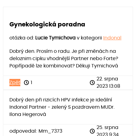
Gynekologická poradna
otázka od:
Lucie Tymichova
v kategorii
Indonal
Dobrý den. Prosím o radu. Je při změnách na
deloznim cipku vhodnější Partner nebo Forte?
Popřípadě lze kombinovat? Děkuji Tymichová
22. srpna
Zpět
1
2023 13:08
Dobrý den při rizicích HPV infekce je ideální
Indonal Partner - zelený S pozdravem MUDr.
Ilona Hegerová
25. srpna
odpovedal:
Mm_7373
2023 9:34