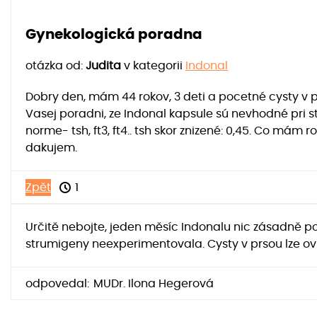
Gynekologická poradna
otázka od:
Judita
v kategorii
Indonal
Dobry den, mám 44 rokov, 3 deti a pocetné cysty v p
Vasej poradni, ze Indonal kapsule sú nevhodné pri s
norme- tsh, ft3, ft4.. tsh skor znizené: 0,45. Co má
dakujem.
Zpět
1
Určitě nebojte, jeden měsíc Indonalu nic zásadně po
strumigeny neexperimentovala. Cysty v prsou lze ov
odpovedal:
MUDr. Ilona Hegerová