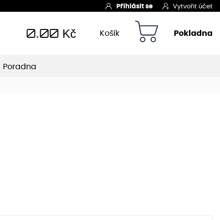
Přihlásit se
Vytvořit účet
0.00
Kč
Košík
Pokladna
Poradna