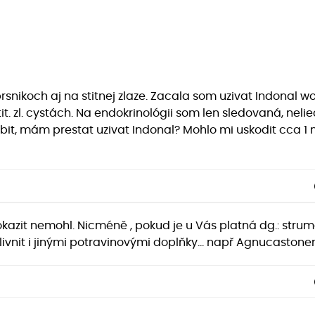
rsnikoch aj na stitnej zlaze. Zacala som uzivat Indonal w
tit. zl. cystách. Na endokrinológii som len sledovaná, ne
m robit, mám prestat uzivat Indonal? Mohlo mi uskodit cca
kazit nemohl. Nicméně , pokud je u Vás platná dg.: stru
livnit i jinými potravinovými doplňky… např Agnucastone