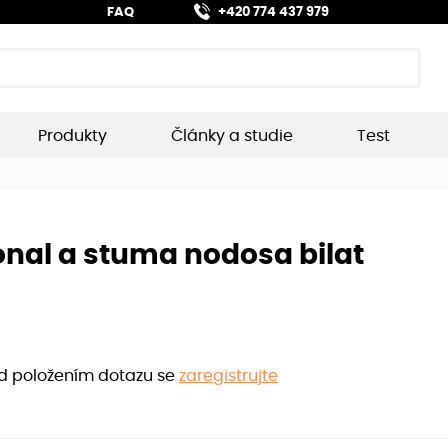
FAQ
+420 774 437 979
Produkty
Články a studie
Test
nal a stuma nodosa bilat
ed položením dotazu se
zaregistrujte