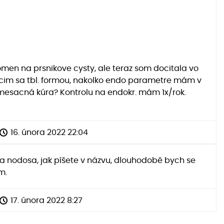
omen na prsnikove cysty, ale teraz som docitala vo
liecim sa tbl. formou, nakolko endo parametre mám v
 1 mesacná kúra? Kontrolu na endokr. mám 1x/rok.
16. února 2022 22:04
ma nodosa, jak píšete v názvu, dlouhodobě bych se
m.
17. února 2022 8:27