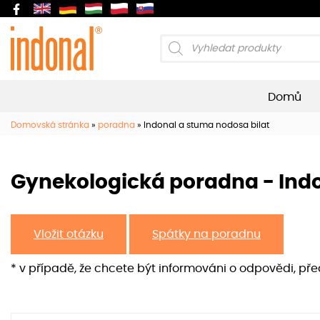
Products
search
Domů
Domovská stránka
»
poradna
»
Indonal a stuma nodosa bilat
Gynekologická poradna - Indo
Vložit otázku
Spátky na poradnu
* v případě, že chcete být informováni o odpovědi, př