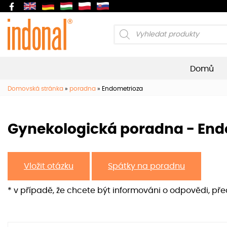
Products
search
Domů
Domovská stránka
»
poradna
»
Endometrioza
Gynekologická poradna - End
Vložit otázku
Spátky na poradnu
* v případě, že chcete být informováni o odpovědi, př