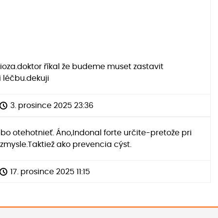
ioza.doktor říkal že budeme muset zastavit
 léčbu.dekuji
3. prosince 2025 23:36
 otehotnieť. Áno,Indonal forte určite-pretože pri
mysle.Taktiež ako prevencia cýst.
17. prosince 2025 11:15