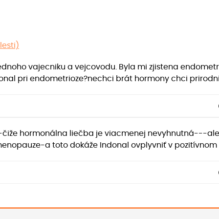
lesti)
dnoho vajecniku a vejcovodu. Byla mi zjistena endometr
donal pri endometrioze?nechci brát hormony chci prirodni
-čiže hormonálna liečba je viacmenej nevyhnutná---alebo
enopauze-a toto dokáže Indonal ovplyvniť v pozitívnom z