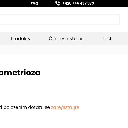
FAQ
+420 774 437 979
Produkty
Články a studie
Test
ometrioza
ed položením dotazu se
zaregistrujte