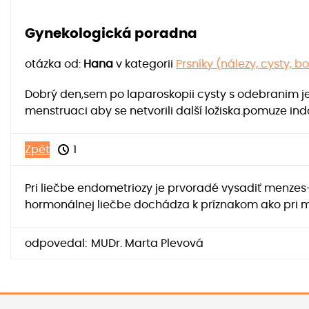
Gynekologická poradna
otázka od:
Hana
v kategorii
Prsníky (nálezy, cysty, bo
Dobrý den,sem po laparoskopii cysty s odebranim je
menstruaci aby se netvorili další ložiska.pomuze in
Zpět
1
Pri liečbe endometriozy je prvoradé vysadiť menzes
hormonálnej liečbe dochádza k príznakom ako pri m
odpovedal:
MUDr. Marta Plevová