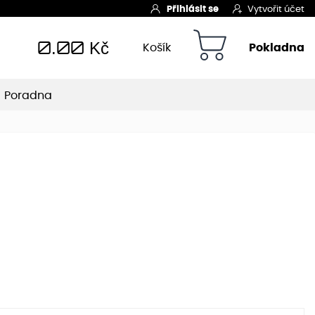
Přihlásit se
Vytvořit účet
0.00
Kč
Košík
Pokladna
Poradna