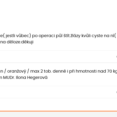
( jestli vůbec) po operaci půl štít.žlázy kvůli cyste na ní
na děloze.děkuji
 oranžový / max 2 tob. denně i při hmotnosti nad 70 kg
m MUDr. Ilona Hegerová