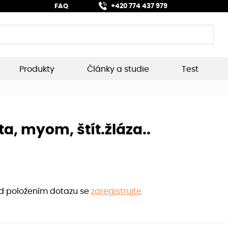
FAQ
+420 774 437 979
Produkty
Články a studie
Test
, myom, štít.žláza..
ed položením dotazu se
zaregistrujte