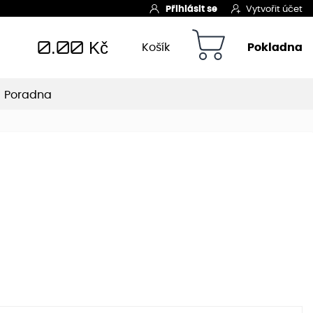
Přihlásit se
Vytvořit účet
0.00
Kč
Košík
Pokladna
Poradna