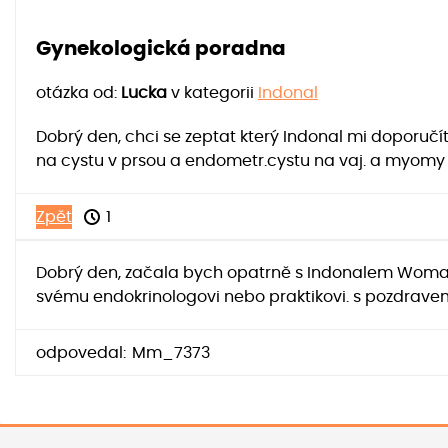
Gynekologická poradna
otázka od:
Lucka
v kategorii
Indonal
Dobrý den, chci se zeptat který Indonal mi doporučíte
na cystu v prsou a endometr.cystu na vaj. a myomy 
Zpět
1
Dobrý den, začala bych opatrně s Indonalem Woman /
svému endokrinologovi nebo praktikovi. s pozdrave
odpovedal:
Mm_7373