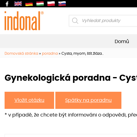
Products
search
Domů
Domovská stránka
»
poradna
»
Cysta, myom, štít.žláza..
Gynekologická poradna - Cysta
Vložit otázku
Spátky na poradnu
* v případě, že chcete být informováni o odpovědi, př