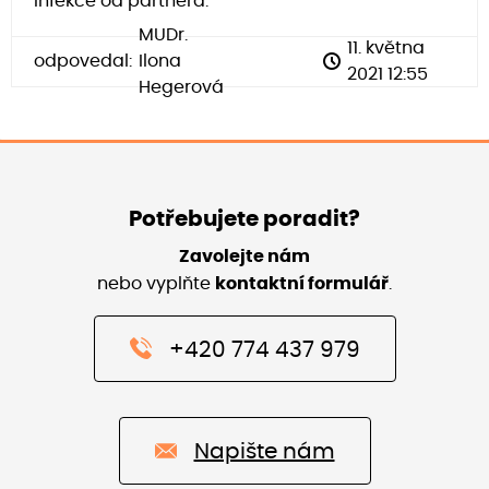
infekce od partnera.
MUDr.
11. května
odpovedal:
Ilona
2021 12:55
Hegerová
Potřebujete poradit?
Zavolejte nám
nebo vyplňte
kontaktní formulář
.
+420 774 437 979
Napište nám