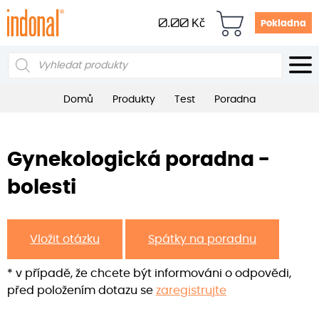
0.00
Kč
Pokladna
Products
search
Domů
Produkty
Test
Poradna
Gynekologická poradna -
bolesti
Vložit otázku
Spátky na poradnu
* v případě, že chcete být informováni o odpovědi,
před položením dotazu se
zaregistrujte