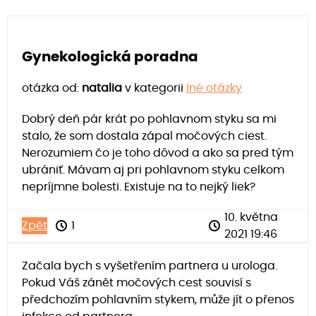
Gynekologická poradna
otázka od:
natalia
v kategorii
Iné otázky
Dobrý deň pár krát po pohlavnom styku sa mi
stalo, že som dostala zápal močových ciest.
Nerozumiem čo je toho dôvod a ako sa pred tým
ubrániť. Mávam aj pri pohlavnom styku celkom
nepríjmne bolesti. Existuje na to nejký liek?
10. května
Zpět
1
2021 19:46
Začala bych s vyšetřením partnera u urologa.
Pokud Váš zánět močových cest souvisí s
předchozím pohlavním stykem, může jít o přenos