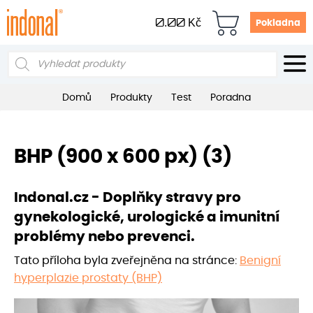
0.00
Kč
Pokladna
Products
search
Domů
Produkty
Test
Poradna
BHP (900 x 600 px) (3)
Indonal.cz - Doplňky stravy pro
gynekologické, urologické a imunitní
problémy nebo prevenci.
Tato příloha byla zveřejněna na stránce:
Benigní
hyperplazie prostaty (BHP)